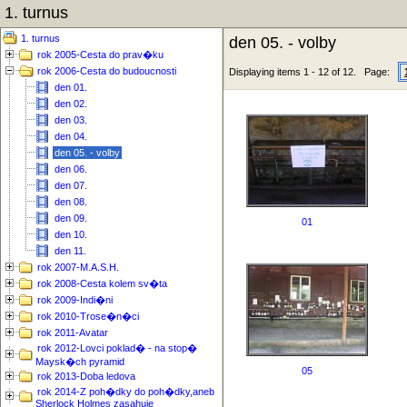
1. turnus
1. turnus
den 05. - volby
rok 2005-Cesta do prav�ku
rok 2006-Cesta do budoucnosti
Displaying items 1 - 12 of 12. Page:
den 01.
den 02.
den 03.
den 04.
den 05. - volby
den 06.
den 07.
den 08.
den 09.
01
den 10.
den 11.
rok 2007-M.A.S.H.
rok 2008-Cesta kolem sv�ta
rok 2009-Indi�ni
rok 2010-Trose�n�ci
rok 2011-Avatar
rok 2012-Lovci poklad� - na stop�
Maysk�ch pyramid
05
rok 2013-Doba ledova
rok 2014-Z poh�dky do poh�dky,aneb
Sherlock Holmes zasahuje