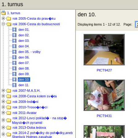
1. turnus
1. turnus
den 10.
rok 2005-Cesta do prav�ku
rok 2006-Cesta do budoucnosti
Displaying items 1 - 12 of 12. Page:
den 01.
den 02.
den 03.
den 04.
den 05. - volby
den 06.
den 07.
den 08.
PICT9427
den 09.
den 10.
den 11.
rok 2007-M.A.S.H.
rok 2008-Cesta kolem sv�ta
rok 2009-Indi�ni
rok 2010-Trose�n�ci
rok 2011-Avatar
PICT9431
rok 2012-Lovci poklad� - na stop�
Maysk�ch pyramid
rok 2013-Doba ledova
rok 2014-Z poh�dky do poh�dky,aneb
Sherlock Holmes zasahuje