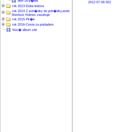
den-14-p�tek
2012-07-06-501
rok 2013-Doba ledova
rok 2014-Z poh�dky do poh�dky,aneb
Sherlock Holmes zasahuje
rok 2015-Pir�ti
rok 2016-Cesta za pokladem
Nov� album zde