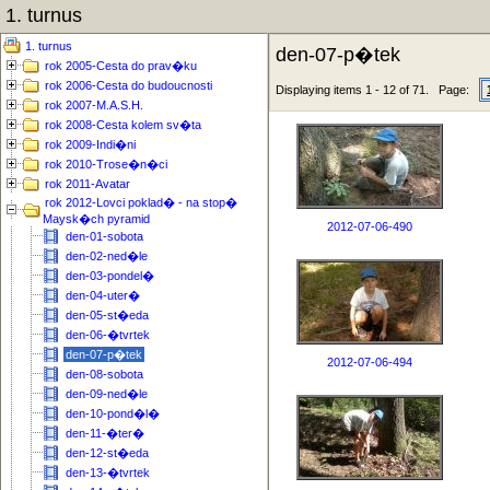
1. turnus
1. turnus
den-07-p�tek
rok 2005-Cesta do prav�ku
rok 2006-Cesta do budoucnosti
Displaying items 1 - 12 of 71. Page:
rok 2007-M.A.S.H.
rok 2008-Cesta kolem sv�ta
rok 2009-Indi�ni
rok 2010-Trose�n�ci
rok 2011-Avatar
rok 2012-Lovci poklad� - na stop�
Maysk�ch pyramid
2012-07-06-490
den-01-sobota
den-02-ned�le
den-03-pondel�
den-04-uter�
den-05-st�eda
den-06-�tvrtek
den-07-p�tek
2012-07-06-494
den-08-sobota
den-09-ned�le
den-10-pond�l�
den-11-�ter�
den-12-st�eda
den-13-�tvrtek