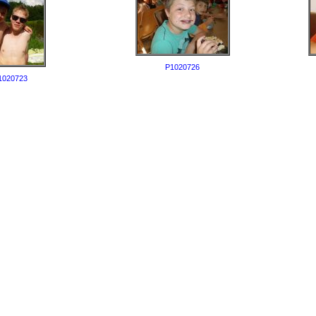
P1020726
1020723