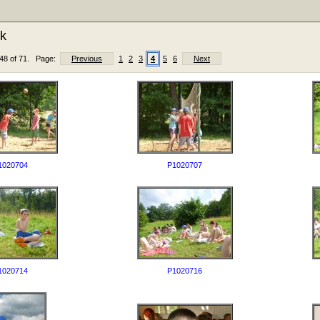
k
- 48 of 71. Page:
Previous
1
2
3
4
5
6
Next
1020704
P1020707
1020714
P1020716