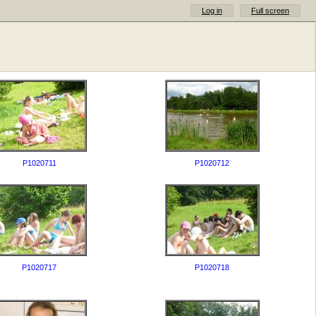
Log in
Full screen
P1020711
P1020712
P1020717
P1020718