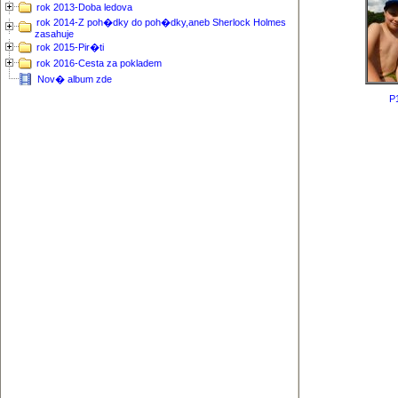
rok 2013-Doba ledova
rok 2014-Z poh�dky do poh�dky,aneb Sherlock Holmes
zasahuje
rok 2015-Pir�ti
rok 2016-Cesta za pokladem
Nov� album zde
P