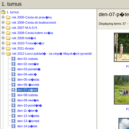
1. turnus
1. turnus
den-07-p�te
rok 2005-Cesta do prav�ku
rok 2006-Cesta do budoucnosti
Displaying items 37 
rok 2007-M.A.S.H.
rok 2008-Cesta kolem sv�ta
rok 2009-Indi�ni
rok 2010-Trose�n�ci
rok 2011-Avatar
rok 2012-Lovci poklad� - na stop� Maysk�ch pyramid
den-01-sobota
den-02-ned�le
P
den-03-pondel�
den-04-uter�
den-05-st�eda
den-06-�tvrtek
den-07-p�tek
den-08-sobota
den-09-ned�le
den-10-pond�l�
P
den-11-�ter�
den-12-st�eda
den-13-�tvrtek
den-14-p�tek