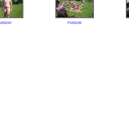
1050243
P1050246