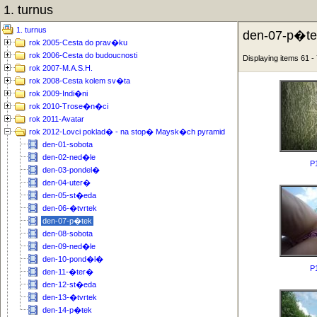
1. turnus
1. turnus
den-07-p�te
rok 2005-Cesta do prav�ku
rok 2006-Cesta do budoucnosti
Displaying items 61 
rok 2007-M.A.S.H.
rok 2008-Cesta kolem sv�ta
rok 2009-Indi�ni
rok 2010-Trose�n�ci
rok 2011-Avatar
rok 2012-Lovci poklad� - na stop� Maysk�ch pyramid
den-01-sobota
den-02-ned�le
P
den-03-pondel�
den-04-uter�
den-05-st�eda
den-06-�tvrtek
den-07-p�tek
den-08-sobota
den-09-ned�le
den-10-pond�l�
P
den-11-�ter�
den-12-st�eda
den-13-�tvrtek
den-14-p�tek