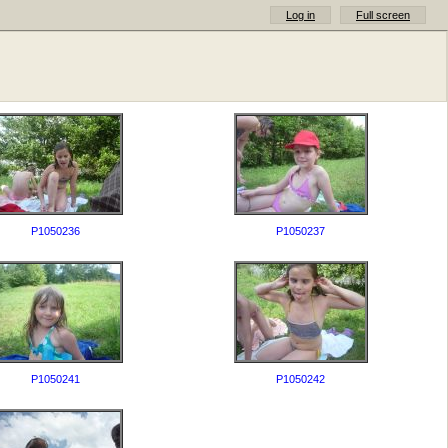
Log in
Full screen
P1050236
P1050237
P1050241
P1050242