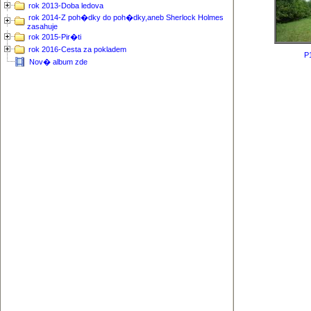
rok 2013-Doba ledova
rok 2014-Z poh�dky do poh�dky,aneb Sherlock Holmes
zasahuje
rok 2015-Pir�ti
rok 2016-Cesta za pokladem
P
Nov� album zde