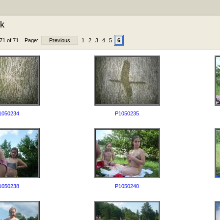
k
- 71 of 71. Page:
Previous
1
2
3
4
5
6
1050234
P1050235
1050238
P1050240