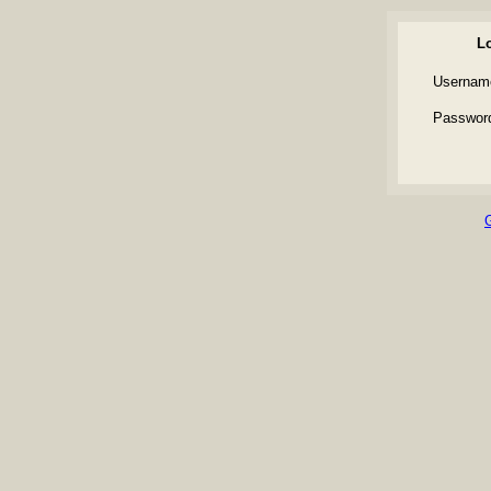
Lo
Usernam
Passwor